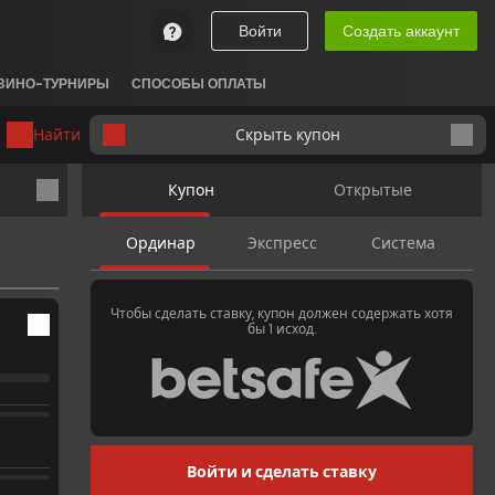
Войти
Создать аккаунт
ЗИНО-ТУРНИРЫ
СПОСОБЫ ОПЛАТЫ
Найти
Скрыть купон
Купон
Открытые
Ординар
Экспресс
Система
Чтобы сделать ставку, купон должен содержать хотя
бы 1 исход.
Войти и сделать ставку