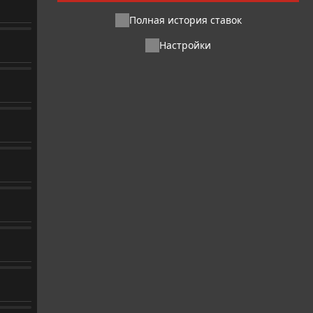
Полная история ставок
Настройки