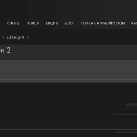
Т
СЛОТЫ
ПОКЕР
АКЦИИ
БЛОГ
ГОНКА ЗА МИЛЛИОНОМ
КА
>
Швеция
>
н 2