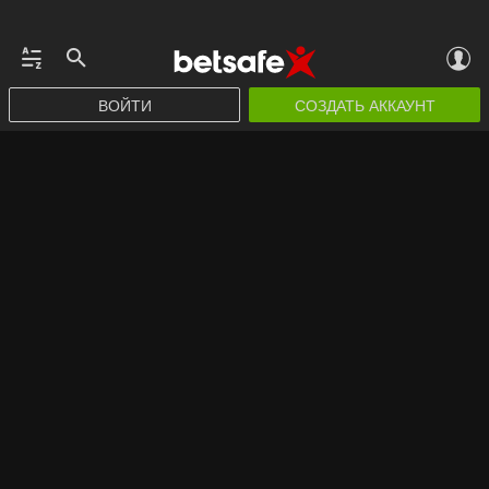
ВОЙТИ
СОЗДАТЬ АККАУНТ