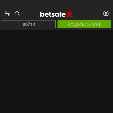
ВОЙТИ
СОЗДАТЬ АККАУНТ