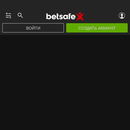
ВОЙТИ
СОЗДАТЬ АККАУНТ