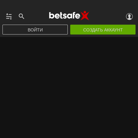
ВОЙТИ
СОЗДАТЬ АККАУНТ