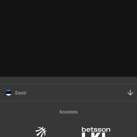
Eesti
Koostöös