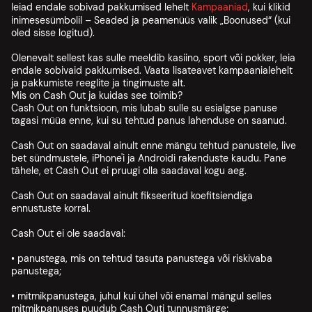
leiad endale sobivad pakkumised lehelt
Kampaaniad
, kui klikid
inimesesümbolil – Seaded ja peamenüüs valik „Boonused“ (kui
oled sisse logitud).
Olenevalt sellest kas sulle meeldib kasiino, sport või pokker, leia
endale sobivaid pakkumised. Vaata lisateavet kampaanialehelt
ja pakkumiste reeglite ja tingimuste alt.
Mis on Cash Out ja kuidas see toimib?
Cash Out on funktsioon, mis lubab sulle su esialgse panuse
tagasi müüa enne, kui su tehtud panus lahenduse on saanud.
Cash Out on saadaval ainult enne mängu tehtud panustele, live
bet sündmustele, iPhone'i ja Androidi rakenduste kaudu. Pane
tähele, et Cash Out ei pruugi olla saadaval kogu aeg.
Cash Out on saadaval ainult fikseeritud koefitsiendiga
ennustuste korral.
Cash Out ei ole saadaval:
• panustega, mis on tehtud tasuta panustega või riskivaba
panustega;
• mitmikpanustega, juhul kui ühel või enamal mängul selles
mitmikpanuses puudub Cash Outi tunnusmärge;