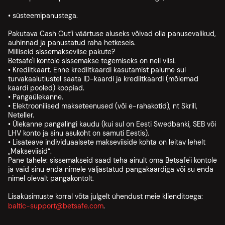
• süsteemipanustega.
Pakutava Cash Out’i väärtuse aluseks võivad olla panusevalikud,
auhinnad ja panustatud raha hetkeseis.
Milliseid sissemakseviise pakute?
Betsafe'i kontole sissemakse tegemiseks on neli viisi.
• Krediitkaart. Enne krediitkaardi kasutamist palume sul
turvakaalutlustel saata ID-kaardi ja krediitkaardi (mõlemad
kaardi pooled) koopiad.
• Pangaülekanne.
• Elektroonilised makseteenused (või e-rahakotid), nt Skrill,
Neteller.
• Ülekanne pangalingi kaudu (kui sul on Eesti Swedbanki, SEB või
LHV konto ja sinu asukoht on samuti Eestis).
• Lisateave individuaalsete makseviiside kohta on leitav lehelt
„Makseviisid“.
Pane tähele: sissemakseid saad teha ainult oma Betsafe'i kontole
ja vaid sinu enda nimele väljastatud pangakaardiga või su enda
nimel olevalt pangakontolt.
Lisaküsimuste korral võta julgelt ühendust meie klienditoega:
baltic-support@betsafe.com
.