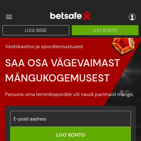
LOGI SISSE
LOO KONTO
Veebikasiino ja spordiennustused
SAA OSA VÄGEVAIMAST
MÄNGUKOGEMUSEST
Panusta oma lemmikspordile või naudi parimaid mänge.
E-posti aadress
LOO KONTO