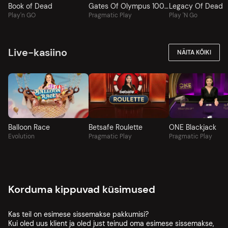
Book of Dead
Gates Of Olympus 1000
Legacy Of Dead
Play'n GO
Pragmatic Play
Play 'N Go
Live-kasiino
NÄITA KÕIKI
Balloon Race
Betsafe Roulette
ONE Blackjack
Evolution
Pragmatic Play
Pragmatic Play
Korduma kippuvad küsimused
Kas teil on esimese sissemakse pakkumisi?
Kui oled uus klient ja oled just teinud oma esimese sissemakse,