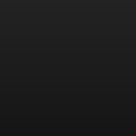
Loo konto