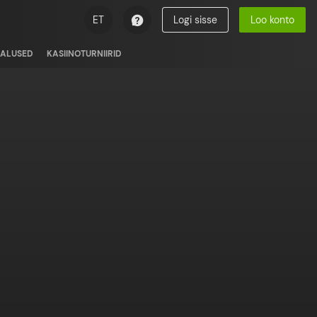
ET
Logi sisse
Loo konto
English
ALUSED
KASIINOTURNIIRID
Eesti
Русский