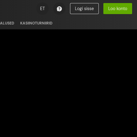
ET
Logi sisse
Loo konto
English
ALUSED
KASIINOTURNIIRID
Eesti
Русский