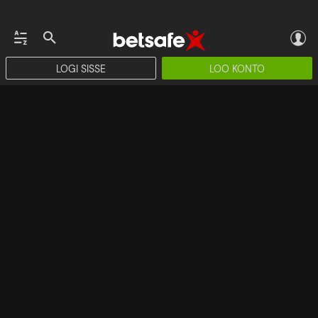
LOGI SISSE
LOO KONTO