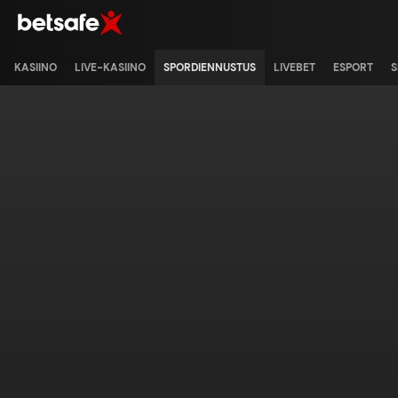
KASIINO
LIVE-KASIINO
SPORDIENNUSTUS
LIVEBET
ESPORT
S
Sportsbook
is
currently
unavailable