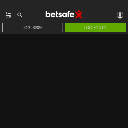
LOGI SISSE
LOO KONTO