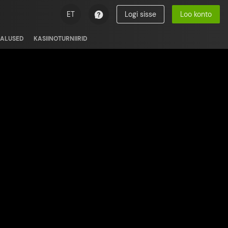
ET
Logi sisse
Loo konto
English
ALUSED
KASIINOTURNIIRID
Eesti
Русский