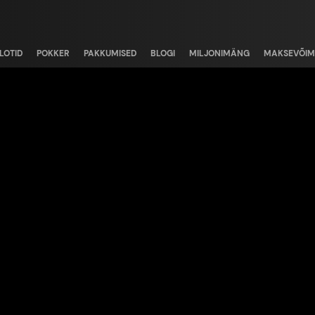
LOTID
POKKER
PAKKUMISED
BLOGI
MILJONIMÄNG
MAKSEVÕIM