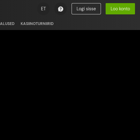
ET
Logi sisse
Loo konto
English
ALUSED
KASIINOTURNIIRID
Eesti
Русский