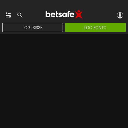
LOGI SISSE
LOO KONTO