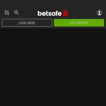
LOGI SISSE
LOO KONTO