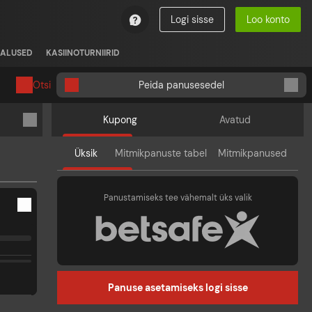
Logi sisse
Loo konto
ALUSED
KASIINOTURNIIRID
Otsi
Peida panusesedel
Kupong
Avatud
Üksik
Mitmikpanuste tabel
Mitmikpanused
Panustamiseks tee vähemalt üks valik
Panuse asetamiseks logi sisse