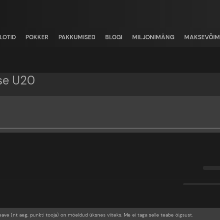
LOTID
POKKER
PAKKUMISED
BLOGI
MILJONIMÄNG
MAKSEVÕIM
nse U20
eave (nt aeg, punkti tooja) on mõeldud üksnes viiteks. Me ei taga selle teabe õigsust.