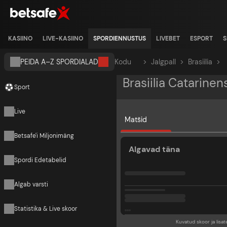
KASIINO
LIVE-KASIINO
SPORDIENNUSTUS
LIVEBET
ESPORT
S
PEIDA A–Z SPORDIALAD
Kodu
>
Jalgpall
>
Brasiilia
>
Brasiilia Catarine
Sport
Live
Matšid
Betsafe'i Miljonimäng
Algavad täna
Spordi Edetabelid
Algab varsti
Statistika & Live skoor
Kuvatud skoor ja lisat