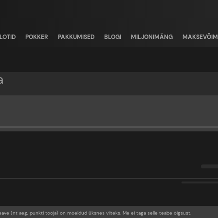
LOTID
POKKER
PAKKUMISED
BLOGI
MILJONIMÄNG
MAKSEVÕIM
a
eave (nt aeg, punkti tooja) on mõeldud üksnes viiteks. Me ei taga selle teabe õigsust.