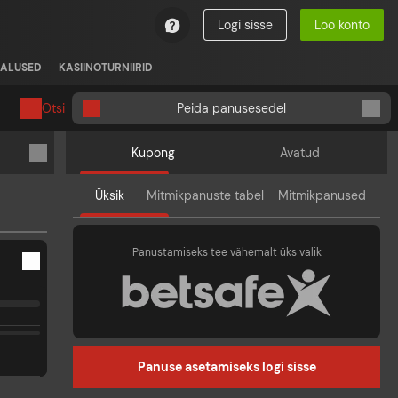
Logi sisse
Loo konto
ALUSED
KASIINOTURNIIRID
Otsi
Peida panusesedel
Kupong
Avatud
Üksik
Mitmikpanuste tabel
Mitmikpanused
Panustamiseks tee vähemalt üks valik
Panuse asetamiseks logi sisse