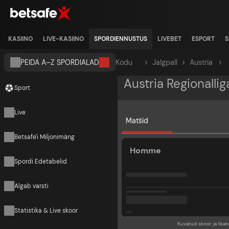
KASIINO
LIVE-KASIINO
SPORDIENNUSTUS
LIVEBET
ESPORT
S
PEIDA A–Z SPORDIALAD
Kodu
>
Jalgpall
>
Austria
>
Austria Regionallig
Sport
Live
Matšid
Betsafe'i Miljonimäng
Homme
Spordi Edetabelid
Algab varsti
Statistika & Live skoor
Kuvatud skoor ja lisat