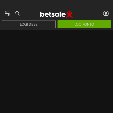
LOGI SISSE
LOO KONTO