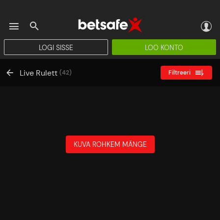
LOGI SISSE
LOO KONTO
EBET
ESPORT
SLOTID
POKKER
PAKKUMISED
MILJONI
Live Rulett
(42)
Filtreeri
KUVA ROHKEM MÄNGE