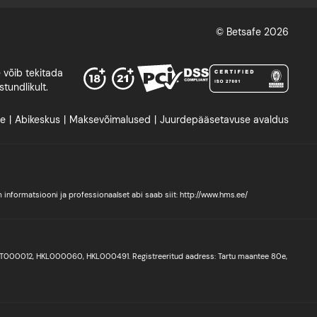
© Betsafe 2026
võib tekitada
tundlikult.
ne
Abikeskus
Maksevõimalused
Juurdepääsetavuse avaldus
 informatsiooni ja professionaalset abi saab siit:
http://www.hms.ee/
 HKT000012, HKL000060, HKL000491. Registreeritud aadress: Tartu maantee 80e,